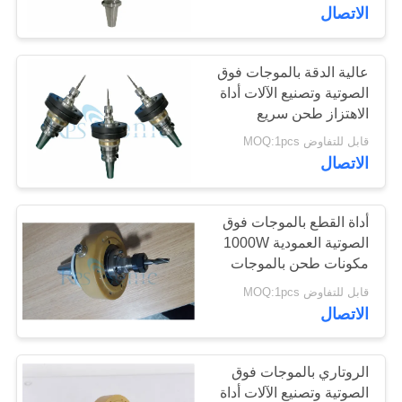
الاتصال
مراقبة
الجودة
عالية الدقة بالموجات فوق
17
الصوتية وتصنيع الآلات أداة
محول اللحام
الاهتزاز طحن سريع
اتصل
قابل للتفاوض MOQ:1pcs
بالموجات فوق
بنا
الاتصال
الصوتية
أخبار
أداة القطع بالموجات فوق
الصوتية العمودية 1000W
مكونات طحن بالموجات
40
حالات
فوق الصوتية
قابل للتفاوض MOQ:1pcs
امدادات الطاقة
الاتصال
خريطة
بالموجات فوق
الموقع
الروتاري بالموجات فوق
الصوتية
الصوتية وتصنيع الآلات أداة