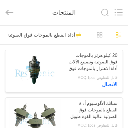
2026
Hangzhou
Powersonic
المنتجات
Equipment
Co.,
Ltd..
All
Rights
منزل،
101
Reserved.
أداة القطع بالموجات فوق الصوتية
بيت
أداة لحام بالموجات
فوق الصوتية
20 كيلو هرتز بالموجات
منتجات
فوق الصوتية وتصنيع الآلات
أداة الاهتزاز بالموجات فوق
معلومات
الصوتية قطع السيراميك
قابل للتفاوض MOQ:1pcs
والزجاج
الاتصال
عنا
51
محول اللحام
جولة
سبائك الألومنيوم أداة
القطع بالموجات فوق
في
بالموجات فوق
الصوتية عالية القوة طويل
المعمل
العمر الافتراضي
الصوتية
قابل للتفاوض MOQ:1pcs