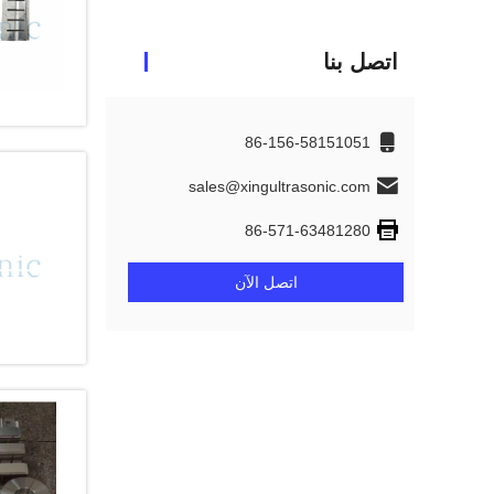
اتصل بنا
86-156-58151051
sales@xingultrasonic.com
86-571-63481280
اتصل الآن