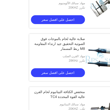
مواد: سبائك الألومنيوم
تكرر: 20KHZ
احصل على افضل سعر
صلابة عالية لحام بالموجات فوق
الصوتية التحقيق جيد ارتداء المقاومة
M8 ربط المسمار
مواد: القرن الصلب
تكرر: 28KHz
احصل على افضل سعر
منخفض الكثافة التيتانيوم لحام القرن
عالية القوة المحددة TC4
مواد: سبائك التيتانيوم
تكرر: 20KHZ