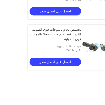
احصل على افضل سعر
تخصيص لحام بالموجات فوق الصوتية
القرن بقعة لحام Sonotrode بالموجات
فوق الصوتية
مواد: سبائك التيتانيوم
تكرر: 35KHz
احصل على افضل سعر