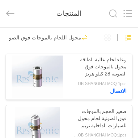
2026
Hangzhou
Powersonic
المنتجات
Equipment
Co.,
Ltd..
All
Rights
منزل،
101
Reserved.
محول اللحام بالموجات فوق الصوتية
بيت
أداة لحام بالموجات
فوق الصوتية
وعاء لحام عالية الطاقة
منتجات
محول بالموجات فوق
الصوتية 28 كيلو هرتز
معلومات
800W خرج قوي
USD150/PC FOB SHANGHAI MOQ:1pcs
الاتصال
عنا
51
محول اللحام
جولة
صغير الحجم بالموجات
فوق الصوتية لحام محول
في
بالموجات فوق
للسيارات الداخلية تريم
المعمل
الصوتية
USD150/PC FOB SHANGHAI MOQ:1pcs