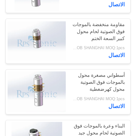
الاتصال
مراقبة
الجودة
مقاومة منخفضة بالموجات
17
فوق الصوتية لحام محول
محول اللحام
كبير السعة الختم
اتصل
USD150/PC FOB SHANGHAI MOQ:1pcs
بالموجات فوق
بنا
الاتصال
الصوتية
أخبار
أسطواني مصغرة محول
بالموجات فوق الصوتية
محول كهرضغطية
40
حالات
بالموجات فوق الصوتية
USD150/PC FOB SHANGHAI MOQ:1pcs
امدادات الطاقة
الاتصال
خريطة
بالموجات فوق
الموقع
البناء وعرة بالموجات فوق
الصوتية
الصوتية لحام محول جيد