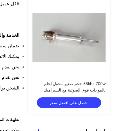
6كل عميل سيحصل على سجلات الشراء وهناك مكافآت معينة بعد التراكم
الخدمة وا
ضمان سنة 
يمكنك الات
نحن نقدم خدمة OEM للعملاء في الخارج، وسوف تب
نحن نقدم خ
55khz 700w حجم صغير محول لحام
الشحن بواسطة / UPS / TNT
بالموجات فوق الصوتية مع السيراميك
الأصفر
احصل على افضل سعر
تطبيقات الم
يمكن تجميع 