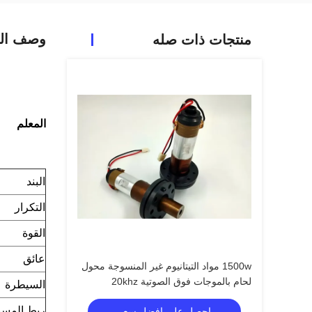
وصف الم
منتجات ذات صله
المعلم
البند
التكرار
القوة
عائق
1500w مواد التيتانيوم غير المنسوجة محول
لحام بالموجات فوق الصوتية 20khz
السيطرة
ربط المسم
احصل على افضل سعر