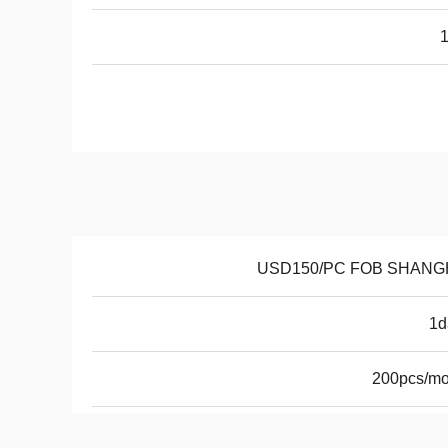
USD150/PC FOB SHANG
1d
200pcs/mo