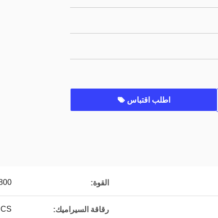
اطلب اقتباس
800 واط
القوة:
PCS
رقاقة السيراميك: