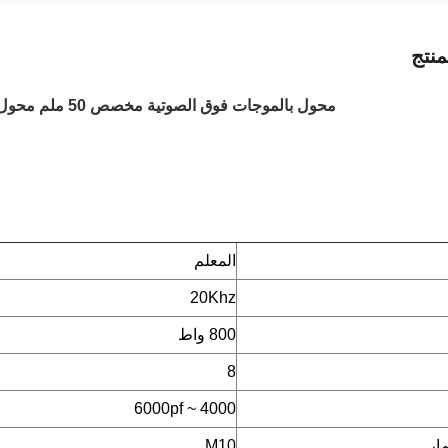
نتج
محول بالموجات فوق الصوتية مخصص 50 ملم محول لنجفين للطاقة الكهربائية
المعلم
20Khz
800 واط
8
4000 ~ 6000pf
ار
M10