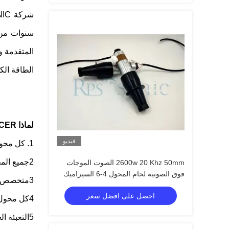
سنوات من ا
المتقدمة و
الطاقة الكه
لماذا RPS-SONIC TRANSDUCER:
فيديو
1. كل محول مع رقم تتبع واحد، يمكنك التحقق من المعلم من البائع لدينا بغض النظر عن الوقت الذي مرت.
2جميع المحولات مع ضمان سنة واحدة.
2600w 20 Khz 50mm الصوت الموجات
فوق الصوتية لحام المحول 4-6 السيراميك
3متخصص في الموجات فوق الصوتية لأكثر من عشر سنوات
لختم البلاستيك
احصل على افضل سعر
4كل محول مع اختبار 24 ساعة قبل الشحن
5التعبئة الجيدة، لا مشكلة في التعبئة خلال الأعمال التصدير 10 سنوات.