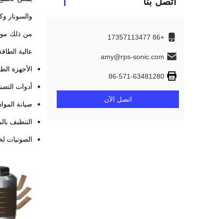
اتصل بنا
والسونار وك
من ذلك موضو
+86 17357113477
عالية الطاق
amy@rps-sonic.com
الأجهزة الط
86-571-63481280
أدوات التصن
اتصل الآن
صيانة المواد
التنظيف بال
الصوتيات لخل