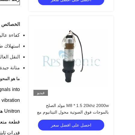
الخصائص
كفاءة عالي
استهلاك ط
النقل العال
متانة جيدة
ما هو المح
gnals into
فيديو
M8 * 1.5 20khz 2000w مولد الصلح
ron
بالموجات فوق الصوتية محول التيتانيوم مع
مكبر
قطعة متعدد
احصل على افضل سعر
قدرات ثابت