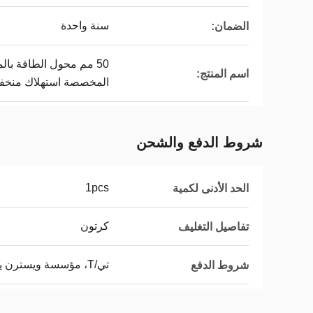
سنة واحدة
الضمان:
50 مم محول الطاقة با
اسم المنتج:
المخصصة استهلاك منخف
شروط الدفع والشحن
1pcs
الحد الأدنى لكمية
كرتون
تفاصيل التغليف
تي/T، مؤسسة ويسترن يونيون، Moneygram
شروط الدفع