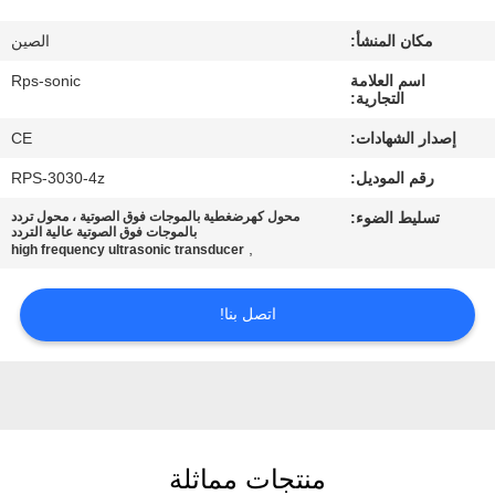
مكان المنشأ:
الصين
مراقبة
اسم العلامة
Rps-sonic
الجودة
التجارية:
إصدار الشهادات:
CE
اتصل
رقم الموديل:
RPS-3030-4z
بنا
تسليط الضوء:
محول كهرضغطية بالموجات فوق الصوتية ، محول تردد
بالموجات فوق الصوتية عالية التردد
,
high frequency ultrasonic transducer
أخبار
اتصل بنا!
حالات
خريطة
الموقع
منتجات مماثلة