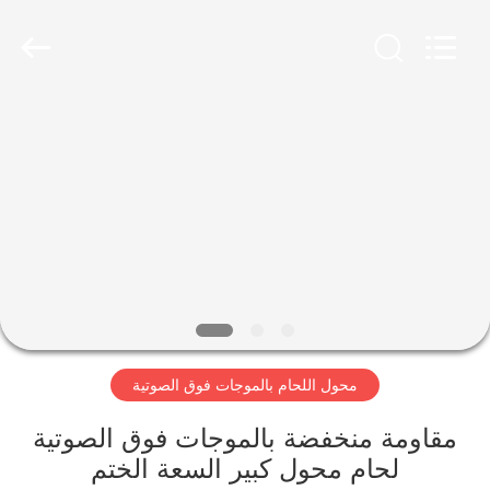
2026
Hangzhou
Powersonic
Equipment
Co.,
Ltd..
All
Rights
منزل،
Reserved.
بيت
منتجات
معلومات
عنا
محول اللحام بالموجات فوق الصوتية
جولة
في
مقاومة منخفضة بالموجات فوق الصوتية
لحام محول كبير السعة الختم
المعمل