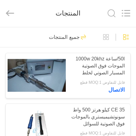
2025
Hangzhou
Powersonic
المنتجات
Equipment
Co.,
Ltd..
All
Rights
منزل،
Reserved.
98
جميع المنتجات
بيت
أداة لحام بالموجات
فوق الصوتية
50l/ساعة 1000w 20khz
منتجات
الموجات فوق الصوتية
المسبار الصوتي لخلط
معلومات
المستحلب
قابل للتفاوض MOQ:1 قطع
الاتصال
عنا
51
محول اللحام
جولة
CE 35 كيلو هرتز 500 واط
سونوتشيميستري بالموجات
في
بالموجات فوق
فوق الصوتية للسوائل
المعمل
بطريقة فيزيائية
الصوتية
قابل للتفاوض MOQ:1 قطع