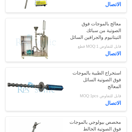
الاتصال
مراقبة
الجودة
معالج بالموجات فوق
17
الصوتية من سبائك
محول اللحام
التيتانيوم والجرافين السائل
اتصل
بقدرة 3000 وات 20 كيلو
قابل للتفاوض MOQ:1 قطع
بالموجات فوق
هرتز
بنا
الاتصال
الصوتية
أخبار
استخراج الطبية بالموجات
فوق الصوتية السائل
المعالج
40
حالات
قابل للتفاوض MOQ:1pcs
امدادات الطاقة
الاتصال
خريطة
بالموجات فوق
الموقع
مخصص بيولوجي بالموجات
الصوتية
فوق الصوتية الخالط