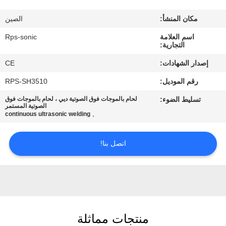
مكان المنشأ:
الصين
مراقبة
اسم العلامة
Rps-sonic
الجودة
التجارية:
إصدار الشهادات:
CE
اتصل
رقم الموديل:
RPS-SH3510
بنا
تسليط الضوء:
لحام بالموجات فوق الصوتية ديي ، لحام بالموجات فوق
الصوتية المستمر
,
continuous ultrasonic welding
أخبار
اتصل بنا!
حالات
خريطة
الموقع
منتجات مماثلة