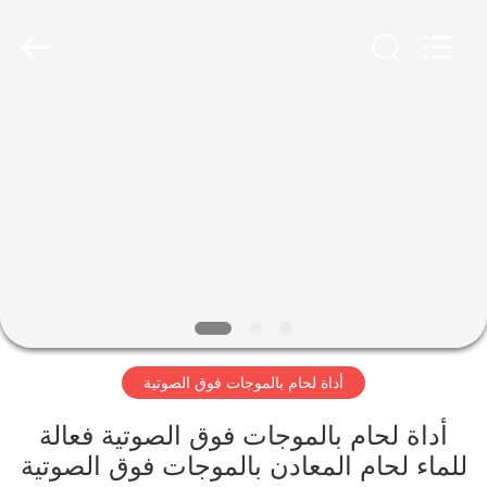
2026
Hangzhou
Powersonic
Equipment
Co.,
Ltd..
All
Rights
منزل،
Reserved.
بيت
منتجات
معلومات
عنا
أداة لحام بالموجات فوق الصوتية
جولة
في
أداة لحام بالموجات فوق الصوتية فعالة
للماء لحام المعادن بالموجات فوق الصوتية
المعمل