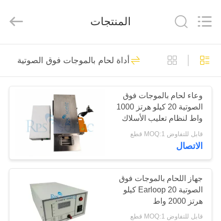
2026
Hangzhou
Powersonic
المنتجات
Equipment
Co.,
Ltd..
All
Rights
منزل،
101
Reserved.
أداة لحام بالموجات فوق الصوتية
بيت
أداة لحام بالموجات
فوق الصوتية
وعاء لحام بالموجات فوق
منتجات
الصوتية 20 كيلو هرتز 1000
واط لنظام تعليب الأسلاك
معلومات
قابل للتفاوض MOQ:1 قطع
الاتصال
عنا
51
محول اللحام
جولة
جهاز اللحام بالموجات فوق
الصوتية Earloop 20 كيلو
في
بالموجات فوق
هرتز 2000 واط
المعمل
الصوتية
قابل للتفاوض MOQ:1 قطع