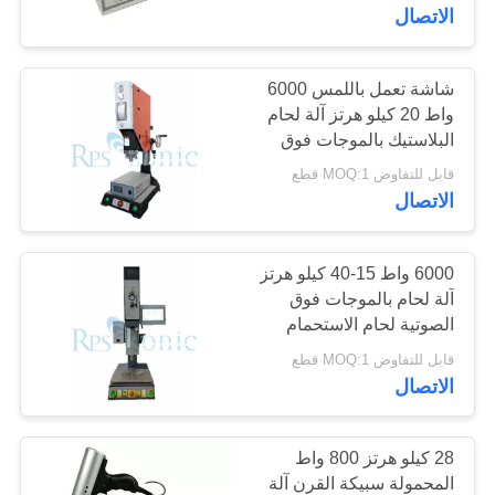
الاتصال
مراقبة
الجودة
شاشة تعمل باللمس 6000
17
واط 20 كيلو هرتز آلة لحام
محول اللحام
البلاستيك بالموجات فوق
اتصل
الصوتية
قابل للتفاوض MOQ:1 قطع
بالموجات فوق
بنا
الاتصال
الصوتية
أخبار
6000 واط 15-40 كيلو هرتز
آلة لحام بالموجات فوق
الصوتية لحام الاستحمام
40
حالات
قابل للتفاوض MOQ:1 قطع
امدادات الطاقة
الاتصال
خريطة
بالموجات فوق
الموقع
28 كيلو هرتز 800 واط
الصوتية
المحمولة سبيكة القرن آلة