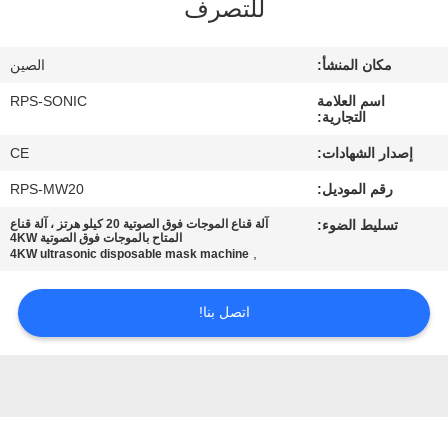
للتصرف
مراقبة
مكان المنشأ:
الصين
الجودة
اسم العلامة
RPS-SONIC
التجارية:
اتصل
إصدار الشهادات:
CE
بنا
رقم الموديل:
RPS-MW20
تسليط الضوء:
آلة قناع الموجات فوق الصوتية 20 كيلو هرتز ، آلة قناع
أخبار
المتاح بالموجات فوق الصوتية 4KW
,
4KW ultrasonic disposable mask machine
حالات
اتصل بنا!
خريطة
الموقع