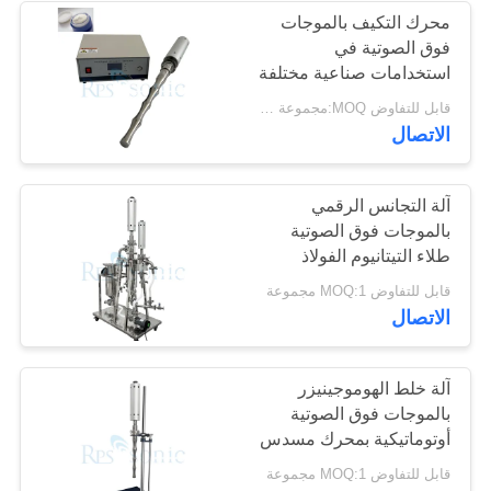
محرك التكيف بالموجات
فوق الصوتية في
48
استخدامات صناعية مختلفة
بقعة لحام بالموجات
مع الصوت الصوتي عالي
قابل للتفاوض MOQ:مجموعة واحدة
التوسع
الاتصال
فوق الصوتية
آلة التجانس الرقمي
بالموجات فوق الصوتية
طلاء التيتانيوم الفولاذ
المقاوم للصدأ 2L سعة
68
قابل للتفاوض MOQ:1 مجموعة
أقصى مستخدمات التجميل
الاتصال
معالج السائل
مطهر طحن
بالموجات فوق
آلة خلط الهوموجينيزر
بالموجات فوق الصوتية
الصوتية
أوتوماتيكية بمحرك مسدس
حليب مستحضرات التجميل
قابل للتفاوض MOQ:1 مجموعة
كريم لوشن