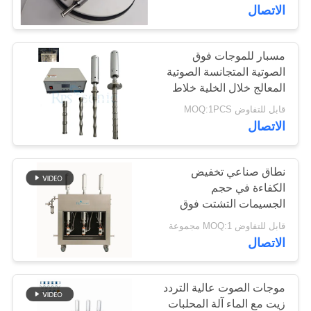
الاتصال
مراقبة
الجودة
مسبار للموجات فوق
17
الصوتية المتجانسة الصوتية
محول اللحام
المعالج خلال الخلية خلاط
اتصل
قابل للتفاوض MOQ:1PCS
بالموجات فوق
بنا
الاتصال
الصوتية
أخبار
نطاق صناعي تخفيض
الكفاءة في حجم
الجسيمات التشتت فوق
40
حالات
الصوتي الجرافين
قابل للتفاوض MOQ:1 مجموعة
امدادات الطاقة
الاتصال
خريطة
بالموجات فوق
الموقع
موجات الصوت عالية التردد
الصوتية
زيت مع الماء آلة المحلبات