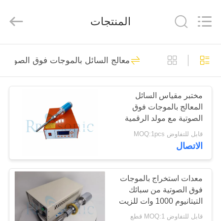
2026
Hangzhou
Powersonic
المنتجات
Equipment
Co.,
Ltd..
All
Rights
منزل،
101
Reserved.
معالج السائل بالموجات فوق الصوتية
بيت
أداة لحام بالموجات
فوق الصوتية
مختبر مقياس السائل
منتجات
المعالج بالموجات فوق
الصوتية مع مولد الرقمية
معلومات
قابل للتفاوض MOQ:1pcs
الاتصال
عنا
51
محول اللحام
جولة
معدات استخراج بالموجات
فوق الصوتية من سبائك
في
بالموجات فوق
التيتانيوم 1000 وات للزيت
المعمل
العطري للنبات
الصوتية
قابل للتفاوض MOQ:1 قطع