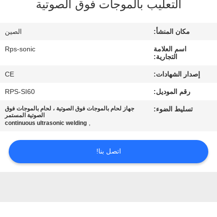
التعليب بالموجات فوق الصوتية
مراقبة
مكان المنشأ:
الصين
الجودة
اسم العلامة
Rps-sonic
التجارية:
اتصل
إصدار الشهادات:
CE
بنا
رقم الموديل:
RPS-SI60
تسليط الضوء:
جهاز لحام بالموجات فوق الصوتية ، لحام بالموجات فوق
أخبار
الصوتية المستمر
,
continuous ultrasonic welding
حالات
اتصل بنا!
خريطة
الموقع