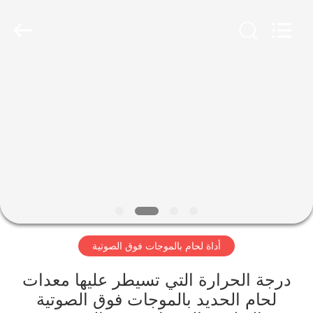
2026
Hangzhou
Powersonic
Equipment
Co.,
Ltd..
All
Rights
منزل،
Reserved.
بيت
منتجات
معلومات
عنا
أداة لحام بالموجات فوق الصوتية
جولة
في
درجة الحرارة التي تسيطر عليها معدات
لحام الحديد بالموجات فوق الصوتية
المعمل