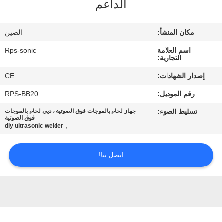
الداعم
مراقبة
مكان المنشأ:
الصين
الجودة
اسم العلامة
Rps-sonic
التجارية:
اتصل
إصدار الشهادات:
CE
بنا
رقم الموديل:
RPS-BB20
تسليط الضوء:
جهاز لحام بالموجات فوق الصوتية ، ديي لحام بالموجات
أخبار
فوق الصوتية
,
diy ultrasonic welder
حالات
اتصل بنا!
خريطة
الموقع