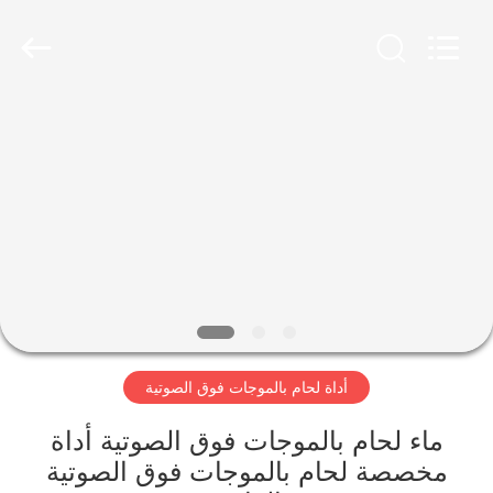
2026
Hangzhou
Powersonic
Equipment
Co.,
Ltd..
All
Rights
منزل،
Reserved.
بيت
منتجات
معلومات
عنا
أداة لحام بالموجات فوق الصوتية
جولة
في
ماء لحام بالموجات فوق الصوتية أداة
مخصصة لحام بالموجات فوق الصوتية
المعمل