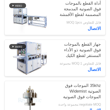
أداة القطع بالموجات
سياسة
فوق الصوتية المدمجة
الخصوصية
المصممة لقطع الأقمشة
الاصطناعية والمواد غير
قابل للتفاوض MOQ:1pcs
المنسوجة والصفائح
الاتصال
المطاطية
جهاز القطع بالموجات
فوق الصوتية ذو الأداء
المستقر لقطع الكيك
يتميز بشفرة واسعة
قابل للتفاوض MOQ:1 مجموعة
وسهولة التشغيل
الاتصال
للمخبوزات وتقديم
الطعام
35khz الموجات فوق
الصوتية Widemist
الموجات فوق الصوتية
Spray Nozzle للخلايا
negotiate MOQ:مجموعة واحدة
الوقودية التصنيع