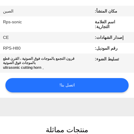
مكان المنشأ:
الصين
مراقبة
اسم العلامة
Rps-sonic
الجودة
التجارية:
إصدار الشهادات:
CE
اتصل
رقم الموديل:
RPS-H80
بنا
تسليط الضوء:
قرون التجمع بالموجات فوق الصوتية ، القرن قطع
بالموجات فوق الصوتية
,
ultrasonic cutting horn
أخبار
اتصل بنا!
حالات
خريطة
الموقع
منتجات مماثلة