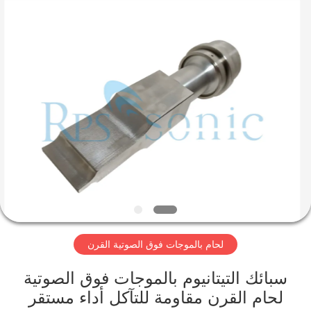
2026
Hangzhou
Powersonic
Equipment
Co.,
Ltd..
All
Rights
منزل،
Reserved.
بيت
منتجات
معلومات
عنا
لحام بالموجات فوق الصوتية القرن
جولة
في
سبائك التيتانيوم بالموجات فوق الصوتية
لحام القرن مقاومة للتآكل أداء مستقر
المعمل