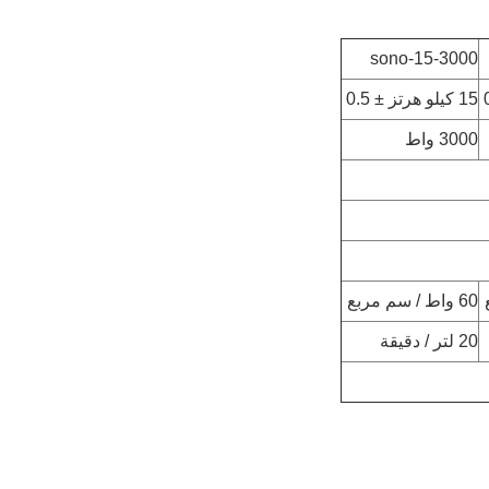
sono-15-3000
15 كيلو هرتز ± 0.5
3000 واط
60 واط / سم مربع
20 لتر / دقيقة