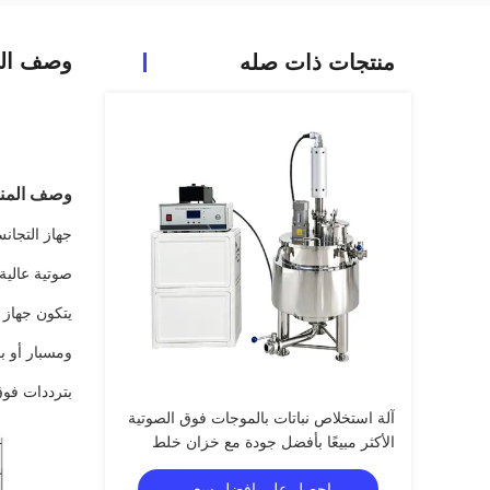
وصف الم
منتجات ذات صله
وصف المنت
جهاز التجان
صوتية عالية 
يتكون جهاز ا
ومسبار أو ب
بترددات فوق صوتية (ع
آلة استخلاص نباتات بالموجات فوق الصوتية
الأكثر مبيعًا بأفضل جودة مع خزان خلط
بالتحريك
احصل على افضل سعر