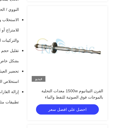
النووي / ال
الاستحلاب و
للامتزاج أو
والتركيبات ا
تقليل حجم ا
بشكل خاص في
تحضير العين
فيديو
استخلاص الم
القرن التيتانيوم 1500w معدات التحلية
إزالة الغاز
بالموجات فوق الصوتية للنفط والماء
تطبيقات مثل
احصل على افضل سعر