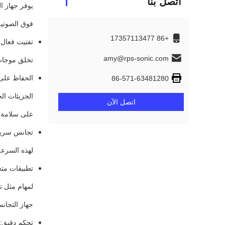
اتصل بنا
يوفر جهاز ا
فوق الصوتية
+86 17357113477
تفتيت فعال ل
amy@rps-sonic.com
تخلق موجات ا
الحفاظ على 
86-571-63481280
الجزيئات ال
اتصل الآن
على سلامة ا
تجانس سريع:
لهذه السرعة
تطبيقات متع
لمهام مثل ت
جهاز التجان
تحكم دقيق: 