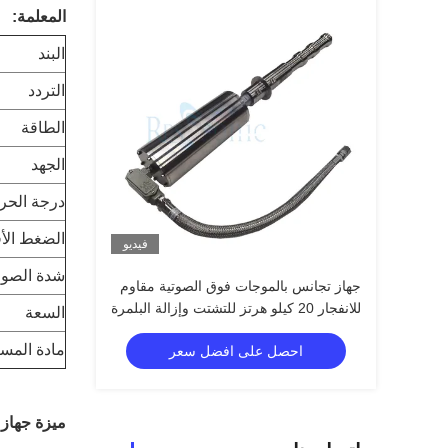
المعلمة:
البند
التردد
الطاقة
الجهد
درجة الحر
الضغط ال
فيديو
شدة الصو
جهاز تجانس بالموجات فوق الصوتية مقاوم
للانفجار 20 كيلو هرتز للتشتت وإزالة البلمرة
السعة
مادة المسب
احصل على افضل سعر
ميزة جهاز 