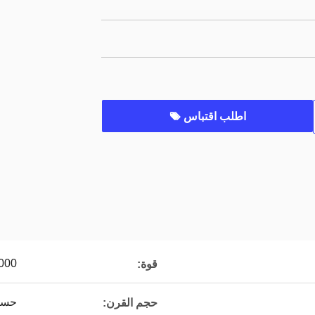
اطلب اقتباس
3000 و
قوة:
حسب
حجم القرن: