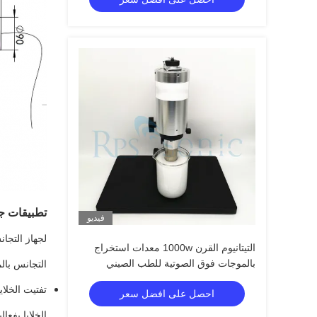
تطبيقات جه
فيديو
لجهاز التجا
التيتانيوم القرن 1000w معدات استخراج
بالموجات فوق الصوتية للطب الصيني
التجانس بال
تفتيت الخلاي
احصل على افضل سعر
الخلايا بفع