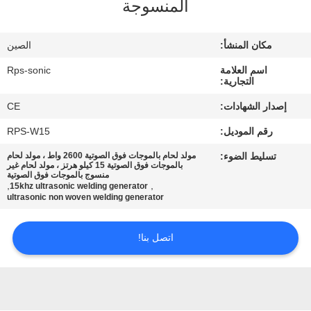
المنسوجة
مراقبة
مكان المنشأ:
الصين
الجودة
اسم العلامة
Rps-sonic
التجارية:
اتصل
إصدار الشهادات:
CE
بنا
رقم الموديل:
RPS-W15
تسليط الضوء:
مولد لحام بالموجات فوق الصوتية 2600 واط ، مولد لحام
أخبار
بالموجات فوق الصوتية 15 كيلو هرتز ، مولد لحام غير
منسوج بالموجات فوق الصوتية
,
,
15khz ultrasonic welding generator
ultrasonic non woven welding generator
حالات
اتصل بنا!
خريطة
الموقع