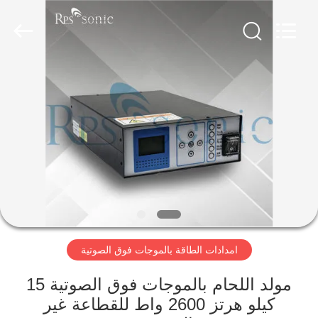
2026
Hangzhou
Powersonic
Equipment
Co.,
Ltd..
All
Rights
منزل،
Reserved.
بيت
منتجات
معلومات
عنا
امدادات الطاقة بالموجات فوق الصوتية
جولة
في
مولد اللحام بالموجات فوق الصوتية 15
كيلو هرتز 2600 واط للقطاعة غير
المعمل