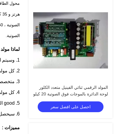
محول الطاق
الصوتية.
لماذا مولد RPS-SONIC:
1. وسيتم اختبار كل قوة من قبل
2. كل مولد مع ضمان سنة واحدة.
3. متخصصة في الموجات فوق الصوتية عالية الطاقة لأكثر من عشر سنوات
المولد الرقمي ثنائي الفينيل متعدد الكلور
4. كل مولد مع 24 ساعة اختبار القديم قبل الشحن.
لوحة الدائرة بالموجات فوق الصوتية 20 كيلو
هرتز المحمولة
5. good التعبئة ، لا مشكلة التعبئة خلال 10 سنوات تصدير الأعمال.
احصل على افضل سعر
6. سيحصل كل عميل على سجلات شراء وهناك مكافآت معينة بعد التراكم
مميزات :