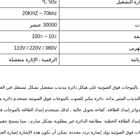
رة التشغيل
≤50 ℃
20KHZ ~ 70khz
ات
30000 عنصر
عة
10٪ ~ 100٪
كهربى
110V / 220V / 380V
ائية
الرقمية ، الإثارة منفصلة
لتذبذب المثير بذاته.
دائرة مكبر للصوت بالموجات فوق الصوتية تستخدم دائرة م
دوائر إمداد الطاقة: كفاءة تحويل عالية ، لذلك تستخدم إمداد الطاقة بالموجات فو
 إمداد الطاقة الخطية: مطابقة الدائرة غير مطلوبة بشكل صارم ، مما يسمح بتغ
ات فوق الصوتية يولد إشارة تردد محددة.
يمكن أن تكون هذه الإشارة إشارة الجيب