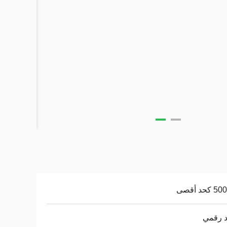
حد أقصى
د رقمي