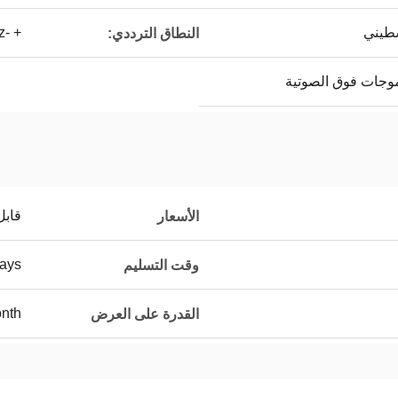
سطيني
+ -500hz
النطاق الترددي:
موجات فوق الصوتية
قابل
الأسعار
ays
وقت التسليم
nth
القدرة على العرض