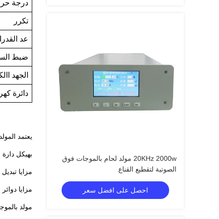
درجة حرا
تكرر
عد القدر
ضبط الس
الجهد اال
دائرة كهرب
بهيكل دارة ا
20KHz 2000w مولد لحام بالموجات فوق
الصوتية لتقطيع القناع
مزايا تبديل 
مزايا دوائر
احصل على افضل سعر
مولد بالموج