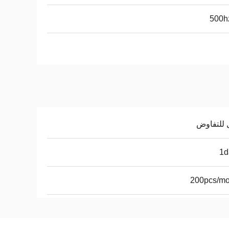
 للتفاوض
1d
200pcs/mo