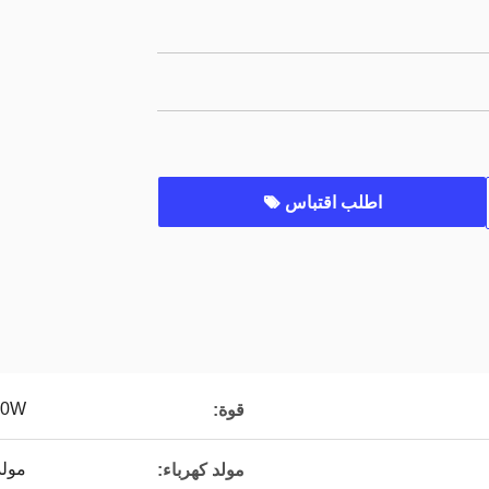
اطلب اقتباس
5000W ك
قوة:
مول
مولد كهرباء: