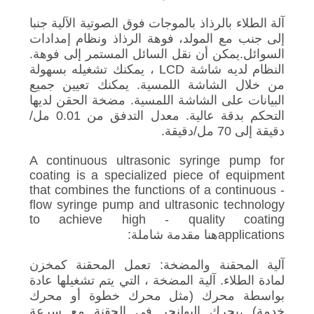
آلة الطلاء بالرذاذ بالموجات فوق الصوتية الآلية جنبا
إلى جنب مع المولد، فوهة الرذاذ ونظام إمدادات
السوائل.يمكن أن نقل السائل المستمر إلى فوهة.
النظام لديه شاشة LCD ، يمكنك تشغيله بسهولة
من خلال الشاشة اللمسية. يمكنك تعيين جميع
البيانات على الشاشة اللمسية. مضخة الحقن لديها
التحكم بدقة عالية. معدل التدفق من 0.01 مل/
دقيقة إلى 70 مل/دقيقة.
A continuous ultrasonic syringe pump for
coating is a specialized piece of equipment
that combines the functions of a continuous -
flow syringe pump and ultrasonic technology
to achieve high - quality coating
applicationsهنا مقدمة شاملة:
آلية المحقنة والمضخة: تعمل المحقنة كمخزن
لمادة الطلاء. آلية المضخة ، التي يتم تشغيلها عادة
بواسطة محرك (مثل محرك خطوة أو محرك
خدمة) ،يحرك البولنجر في الحقنة مع سرعة