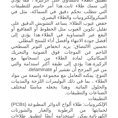
تطبيق الطلاء بالتساوي على الركيزة ، مما يؤدي
إلى سمك طلاء ثابت.هذا أمر حاسم للتطبيقات
التي تتطلب تحكم دقيق في السماكة، مثل في
الميكروإلكترونيات والطلاء البصري.
خفض عيوب الطلاء: يساعد التشويش الدقيق على
تقليل تكوين العيوب مثل الخطوط أو الفقاقيع أو
البقع غير المتساوية في الطلاء.هذا يؤدي إلى
أفضل جودة الانتهاء وأفضل أداء للمنتج المطلي.
تحسين الالتصاق: يزيد انخفاض التوتر السطحي
الناجم عن الموجات فوق الصوتية والتحريك
الميكانيكي لمادة الطلاء من انسجامها مع
الركيزة.هذا يؤدي إلى طبقة أكثر استدامة والتي
من غير المرجح أن تقشير أو delaminate.
التنوع: يمكنه التعامل مع مجموعة واسعة من مواد
الطلاء ، بما في ذلك البوليمرات اللزجة والمذيبات
والحلول المائية. وهذا يجعله مناسبًا لمختلف
الصناعات والتطبيقات.
التطبيقات
الإلكترونيات: طلاء ألواح الدوائر المطبوعة (PCBs)
لحمايتها من الرطوبة والغبار والشورتات
الكهربائية.يمكن استخدامه أيضًا لتطبيق طلاءات